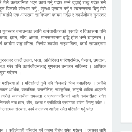
े कर्तव्यनिष्ट भएर कार्य गर्नु पर्दछ भन्ने बुझाई राख्नु पर्दछ भने
ुन यिनको संरक्षण गर्नु , सुरक्षा प्रदान गर्नु र स्वतन्त्रता दिनु मेरो
ो सोचाईले एक आपसमा सामिप्यता कायम गर्दछ र कार्यजीवन गुणस्तर
न गुणस्तर बनाउनका लागि कर्मचारीहरुको प्रगति र विकासमा पनि
ित्व, ज्ञान, सीप, क्षमता, मानसम्मानमा वृद्धि होस भन्ने चाहन्छन ।
र्ण कार्यमा सहभागिता, निर्णय कार्यमा सहभागिता, कार्य सम्पादनमा
।
ुरस्कार जस्तै तलव, भत्ता, अतिरिक्त पारिश्रमिक, पेन्सन, उपदान,
्था गरेर पनि कार्यजीवनलाई गुणस्तर बनाउन सकिन्छ । आर्थिक
ुरा गर्दछन ।
 प्रक्रिया हो । परिवर्तनले कुनै पनि चिजलाई भिन्न बनाइदिन्छ । त्यसैले
त्वहरु आर्थिक, सामाजिक, राजनीतिक, सांस्कृतिक, कानूनी आदिमा आएरहने
 त्यसैले व्यावसायीक सफलता र प्रभावकारीताको लागि कर्मचारीहरु सधैव
िहरुले नया ज्ञान, सीप, दक्षता र प्रविधिको प्रयोगका वारेमा सिक्नु पर्दछ ।
ंगठनात्मक संरचना, कार्य वातावरण आदिमा समेत परिवर्तन गर्नु पर्दछ ।
ैनन । कहिलेकाही परिवर्तन गर्ने कुरामा विरोध समेत गर्दछन । त्यसका लागि