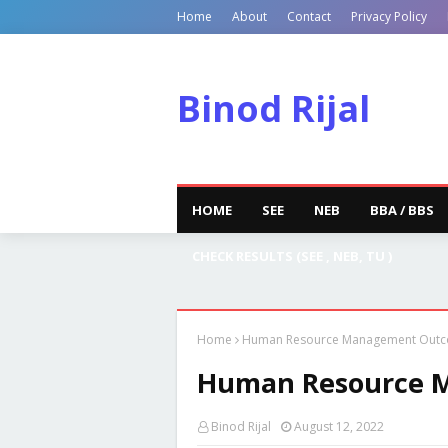
Home
About
Contact
Privacy Policy
Binod Rijal
HOME
SEE
NEB
BBA / BBS
CHECK RESULTS (SEE , NEB, TU )
Home
Human Resource Management Out
Human Resource 
Binod Rijal
August 12, 2022