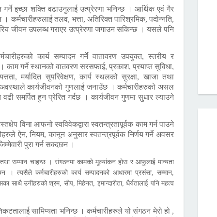
 गर्ने इच्छा शक्ति वढाउनुलाई उत्प्रेरणा भनिन्छ । आर्थिक एवं गैर
ुन । कर्मचारीहरुलाई तलव, भत्ता, अतिरिक्त पारिश्रमिक, पदोन्नति,
स्तरिय जीवन उपलब्ध गराएर उत्प्रेरणा जगाउन सकिन्छ । यसले पनि
्मचारीहरुको कार्य सम्पादन गर्ने वातावरण उपयुक्त, स्तरीय र
 । काम गर्ने स्थानको वातवरण सरसफाई, प्रकाश, प्रयाप्त सुविधा,
्तता, मर्यादित सुपरिवेक्षण, कार्य स्थलको सुरक्षा, खाजा तथा
ि अवस्थाले कार्यजीवनको गुणलाई जनाउँछ । कर्मचारीहरुको असल
वढी समर्पित हुन प्रेरित गर्दछ । कार्यजीवन गुणमा सुधार ल्याउने
क्षेप विना आफनो स्वविवेकद्वारा स्वतन्त्रतापूर्वक काम गर्न पाउने
हरुले ऐन, नियम, कानून अनुसार स्वतन्त्रपूर्वक निर्णय गर्ने अवसर
म्मेवारी पुरा गर्न सक्दछन ।
था सम्मान चाहन्छ । संगठनमा कामको मूल्यांकन होस र आफुलाई मान्यता
न्छन । त्यसैले कर्मचारीहरुको कार्य सम्पादनको आधारमा प्रसंसा, सम्मान,
यसका साथै उनीहरुको श्रम, सीप, मिहेनत, इमान्दारीता, धैर्यतालाई पनि महत्व
िकटतालाई सामिप्यता भनिन्छ । कर्मचारीहरुले यो संगठन मेरो हो ,