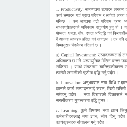
1. Productivity:
सामान्यतया उत्पादन लागतमा कट
कार्य सम्पादन गर्दा प्राप्त परिणाम र लागेको 
भनिन्छ । कम लागतमा वढी परिणाम प्राप्त भएमा 
साधनश्रोतहरुको अधिकतम सदुपयोग हुनु हो । यस
योग्यता, क्षमता, सीप, दक्षता अभिवृद्धि गर्न क्रि
नै आफना लक्ष्यहरु हसिल गर्न सक्दछन । तर पनि उत्
निम्मानुसार विश्लेषण गरिएको छ ।
a) Capital Investment:
उत्पादकत्वलाई लग
अधिकतम छ भने अत्याधुनिक मेसिन यन्त्र उपकरण
सकिन्छ । साथै संगठनमा यान्त्रिकीकरण र आ
त्यसैले लगानीको पूजीमा वृद्धि गर्नु पर्दछ ।
b. Innovation:
अनुभवबाट नया विधि र ज्ञान
ज्ञानले कार्य सम्पादनलाई सरल, छिटो छरि
समेटनु पर्दछ । नया विचारको विकासले नय
सरलीकरण गुणस्तरमा वृद्धि हुन्छ ।
c. Learning:
कुनै विषयमा नया ज्ञान लिन
कर्मचारीहरुलाई नया ज्ञान, सीप दिनु पर
कार्यक्रमहरु संचालन गर्नु पर्दछ ।