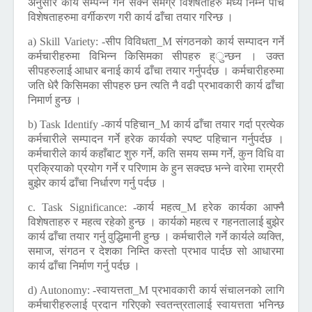
अनुसार कार्य सम्पन्न गर्न सक्ने समग्र विशेषताहरु मध्ये निम्न पाँच
विशेषताहरुमा वर्गीकरण गरी कार्य ढाँचा तयार गरिन्छ ।
a) Skill Variety:
-सीप विविधता_M संगठनको कार्य सम्पादन गर्ने
कर्मचारीहरुमा विभिन्न किसिमका सीपहरु ह्ुन्छन । उक्त
सीपहरुलाई आधार बनाई कार्य ढाँचा तयार गर्नुपर्दछ । कर्मचारीहरुमा
जति धेरै किसिमका सीपहरु छन त्यति नै वढी प्रभावकारी कार्य ढाँचा
निमार्ण हुन्छ ।
b) Task Identify
-कार्य पहिचान_M कार्य ढाँचा तयार गर्दा प्रत्येक
कर्मचारीले सम्पादन गर्ने हरेक कार्यको स्पष्ट पहिचान गर्नुपर्दछ ।
कर्मचारीले कार्य कहाँबाट शुरु गर्ने, कति समय सम्म गर्ने, कुन विधि वा
प्रक्रियाको प्रयोग गर्ने र परिणाम के हुन सक्दछ भन्ने वारेमा राम्ररी
बुझेर कार्य ढाँचा निर्धारण गर्नु पर्दछ ।
c. Task Significance:
-कार्य महत्व_M हरेक कार्यका आफ्नै
विशेषताहरु र महत्व रहेको हुन्छ । कार्यको महत्व र गहनतालाई बुझेर
कार्य ढाँचा तयार गर्नु वुद्धिमानी हुन्छ । कर्मचारीले गर्ने कार्यले व्यक्ति,
समाज, संगठन र देशका निम्ति कस्तो प्रभाव पार्दछ सो आधारमा
कार्य ढाँचा निर्माण गर्नु पर्दछ ।
d) Autonomy:
-स्वायत्तता_M प्रभावकारी कार्य संचालनको लागि
कर्मचारीहरुलाई प्रदान गरिएको स्वतन्त्रतालाई स्वायत्तता भनिन्छ